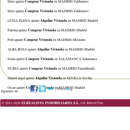
Iletse quiere
Comprar Vivienda
en MADRID-Valdemoro
Iletse quiere
Comprar Vivienda
en MADRID-Valdemoro
LUISA ELENA quiere
Alquilar Vivienda
en MADRID-Madrid
Paloma quiere
Comprar Vivienda
en MADRID-Madrid
Petri quiere
Comprar Vivienda
en MADRID-Móstoles
ALBA ROSA quiere
Alquilar Vivienda
en MADRID-Madrid
Sonia quiere
Comprar Vivienda
en SALAMANCA-Salamanca
NURIA quiere
Comprar Vivienda
en MADRID-Fuenlabrada
miguel angel quiere
Alquilar Vivienda
en SEVILLA-Sevilla
Oscar quiere
Comprar Vivienda
en MADRID-Madrid
Siguenos en
© 2011-2026
ELREALISTA INMOBILIARIO, S.L.
Cif: B86167566